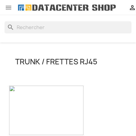


search
TRUNK / FRETTES RJ45