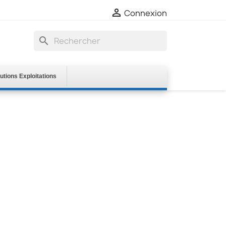

Connexion
search
utions Exploitations