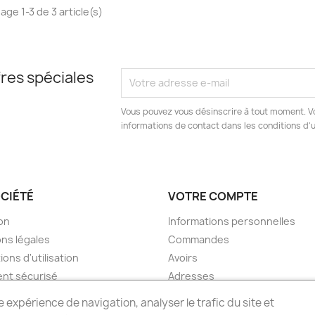
age 1-3 de 3 article(s)
res spéciales
Vous pouvez vous désinscrire à tout moment. V
informations de contact dans les conditions d'ut
OCIÉTÉ
VOTRE COMPTE
son
Informations personnelles
ns légales
Commandes
ions d'utilisation
Avoirs
nt sécurisé
Adresses
ions Générales de Vente
Bons de réduction
e expérience de navigation, analyser le trafic du site et
ctez-nous