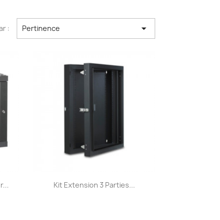

ar :
Pertinence
Aperçu rapide

...
Kit Extension 3 Parties...