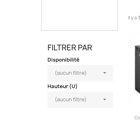
Il y a
FILTRER PAR
Disponibilité

(aucun filtre)
Hauteur (U)

(aucun filtre)
Co