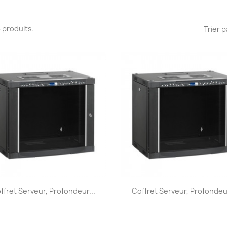
 3 produits.
Trier p
Aperçu rapide
Aperçu rapide


ffret Serveur, Profondeur...
Coffret Serveur, Profondeur