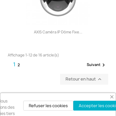
AXIS Caméra IP Dôme Fixe...
Affichage 1-12 de 16 article(s)
1

Suivant
2
Retour en haut

Nous
Refuser les cookies
Accepter les cook
Recevez nos offres spéciales
isons des
es tiers