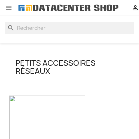


search
PETITS ACCESSOIRES
RÉSEAUX