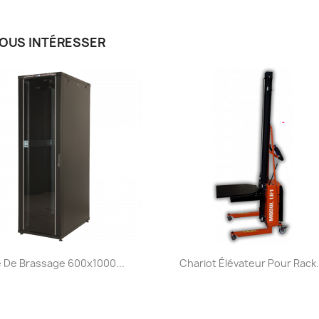
VOUS INTÉRESSER
Aperçu rapide
Aperçu rapide


e De Brassage 600x1000...
Chariot Élévateur Pour Rack.