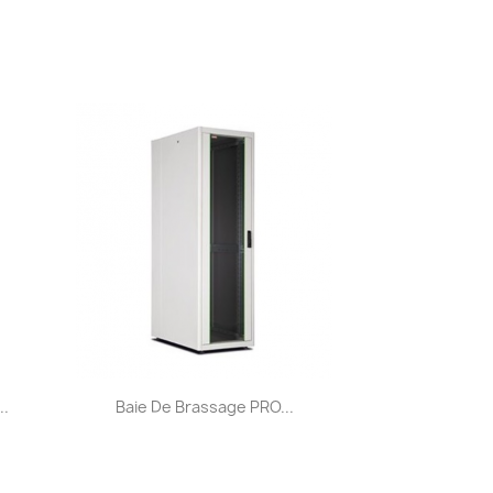
Aperçu rapide

..
Baie De Brassage PRO...