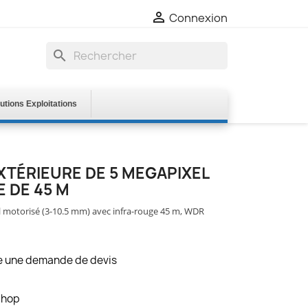

Connexion
search
utions Exploitations
XTÉRIEURE DE 5 MEGAPIXEL
 DE 45 M
l motorisé (3-10.5 mm) avec infra-rouge 45 m, WDR
re une demande de devis
Shop