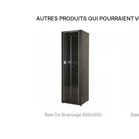
AUTRES PRODUITS QUI POURRAIENT 
Aperçu rapide

Baie De Brassage 600x600...
Bai