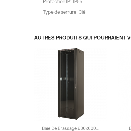
Protection IP: IP55
Type de serrure: Clé
AUTRES PRODUITS QUI POURRAIENT 
Aperçu rapide

Baie De Brassage 600x600...