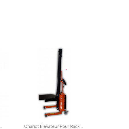
Aperçu rapide

.
Chariot Élévateur Pour Rack...