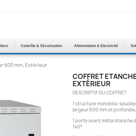
lters
Contrôle & Sécurisation
Alimentation & Electricité
Sol
ur 600 mm, Extérieur
COFFRET ETANCHE
EXTÉRIEUR
DESCRIPTIF DU COFFRET
1 structure monobloc soudée d
largeur 600 mm et profonde
1 porte avant métal étanche 
140°.