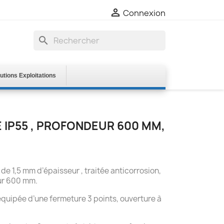

Connexion
search
utions Exploitations
 IP55 , PROFONDEUR 600 MM,
e 1,5 mm d’épaisseur , traitée anticorrosion,
ur 600 mm.
équipée d’une fermeture 3 points, ouverture à