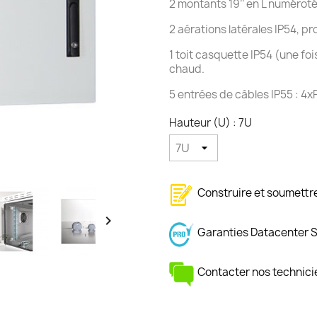
2 montants 19’’ en L numéroté
2 aérations latérales IP54, pro
1 toit casquette IP54 (une fois
chaud.
5 entrées de câbles IP55 : 4
Hauteur (U) : 7U
Construire et soumett

Garanties Datacenter 
Contacter nos technici