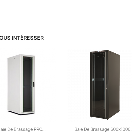
VOUS INTÉRESSER
Aperçu rapide
Aperçu rapide


Baie De Brassage PRO...
Baie De Brassage 600x1000..