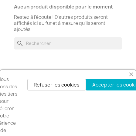
Aucun produit disponible pour le moment
Restez à l'écoute ! D'autres produits seront
affichés ici au fur et à mesure qu'ils seront
ajoutés.
search
Nous
Refuser les cookies
Accepter les cook
Recevez nos offres spéciales
isons des
es tiers
pour
liorer
Vous pouvez vous désinscrire à tout moment. Vous trouverez pour cela
otre
nos informations de contact dans les conditions d'utilisation du site.
érience
de