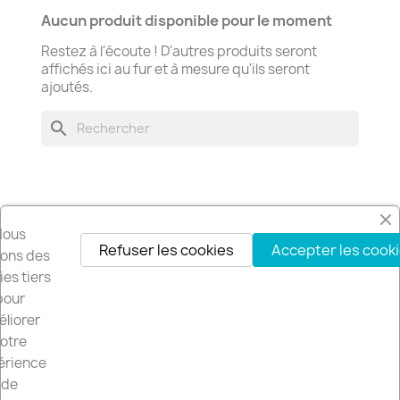
Aucun produit disponible pour le moment
Restez à l'écoute ! D'autres produits seront
affichés ici au fur et à mesure qu'ils seront
ajoutés.
search
Nous
Refuser les cookies
Accepter les cook
Recevez nos offres spéciales
isons des
es tiers
pour
liorer
Vous pouvez vous désinscrire à tout moment. Vous trouverez pour cela
otre
nos informations de contact dans les conditions d'utilisation du site.
érience
de