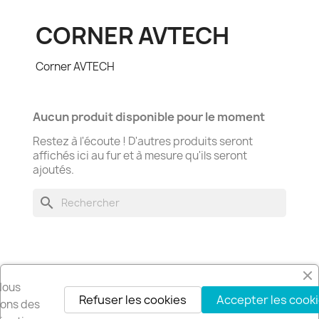
CORNER AVTECH
Corner AVTECH
Aucun produit disponible pour le moment
Restez à l'écoute ! D'autres produits seront
affichés ici au fur et à mesure qu'ils seront
ajoutés.
search
Nous
Refuser les cookies
Accepter les cook
Recevez nos offres spéciales
isons des