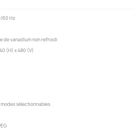
0/60 Hz
 de vanadium non refroidi
40 (H) x 480 (V)
e
 modes sélectionnables
PEG