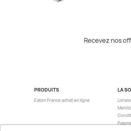
Recevez nos off
PRODUITS
LA S
Eaton France achat en ligne
Livrai
Mentio
Condit
Paieme
Condit