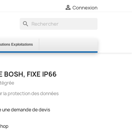

Connexion
search
utions Exploitations
 BOSH, FIXE IP66
ntégrée
r la protection des données
re une demande de devis
Shop