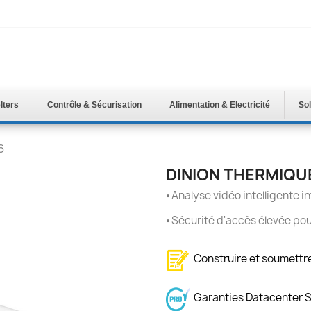
lters
Contrôle & Sécurisation
Alimentation & Electricité
Sol
6
DINION THERMIQUE
⦁
Analyse vidéo intelligente i
⦁
Sécurité d'accès élevée pou
Construire et soumett
Garanties Datacenter 