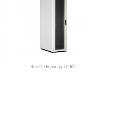
Aperçu rapide

.
Baie De Brassage PRO...