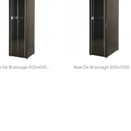
Aperçu rapide
Aperçu rapide


e De Brassage 600x600...
Baie De Brassage 600x1000..