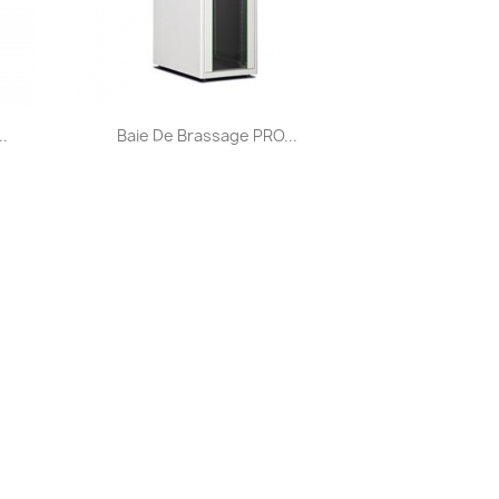
Aperçu rapide

.
Baie De Brassage PRO...