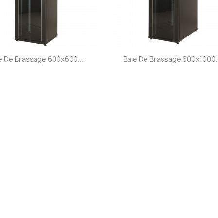
Aperçu rapide
Aperçu rapide


e De Brassage 600x600...
Baie De Brassage 600x1000..