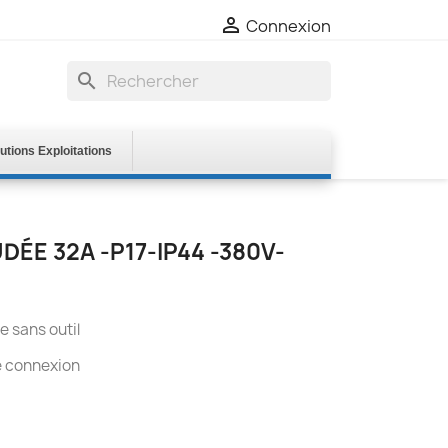

Connexion
search
utions Exploitations
DÉE 32A -P17-IP44 -380V-
e sans outil
e connexion