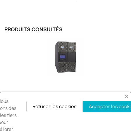
PRODUITS CONSULTÉS
Nous
Refuser les cookies
Accepter les cook
Recevez nos offres spéciales
isons des
es tiers
pour
liorer