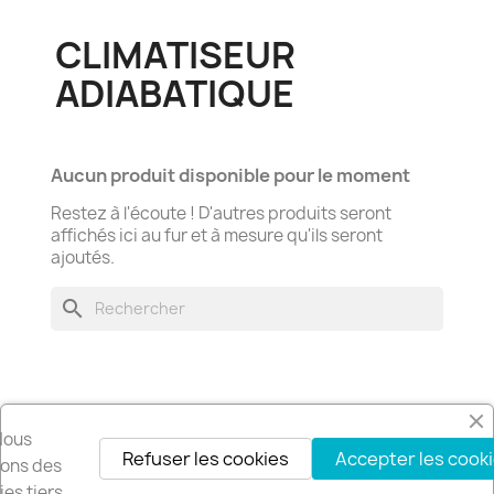
CLIMATISEUR
ADIABATIQUE
Aucun produit disponible pour le moment
Restez à l'écoute ! D'autres produits seront
affichés ici au fur et à mesure qu'ils seront
ajoutés.
search
Nous
Refuser les cookies
Accepter les cook
Recevez nos offres spéciales
isons des
es tiers