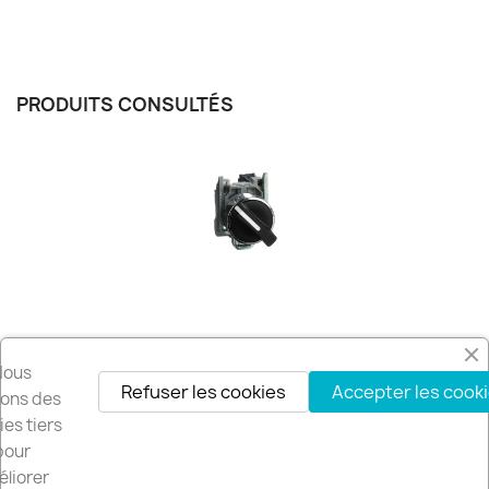
PRODUITS CONSULTÉS
Nous
Refuser les cookies
Accepter les cook
Recevez nos offres spéciales
isons des
es tiers
pour
liorer