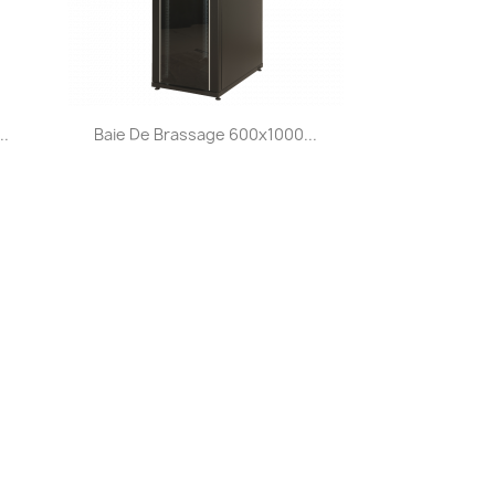
Aperçu rapide

..
Baie De Brassage 600x1000...