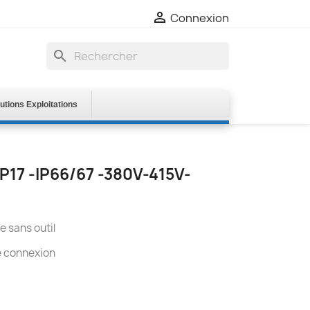

Connexion
search
utions Exploitations
P17 -IP66/67 -380V-415V-
e sans outil
e connexion