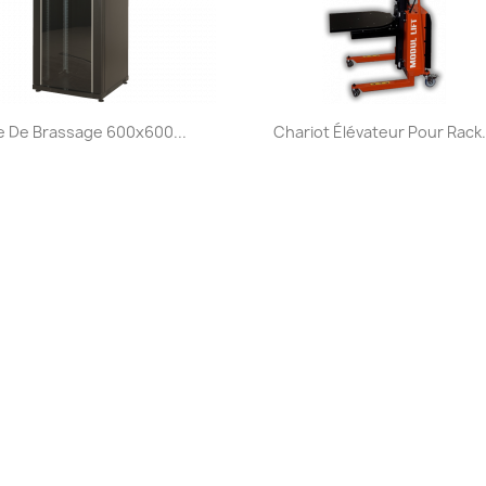
Aperçu rapide
Aperçu rapide


e De Brassage 600x600...
Chariot Élévateur Pour Rack.