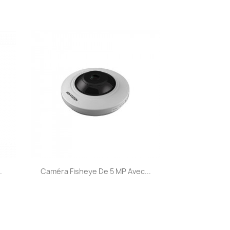
Aperçu rapide

.
Caméra Fisheye De 5 MP Avec...