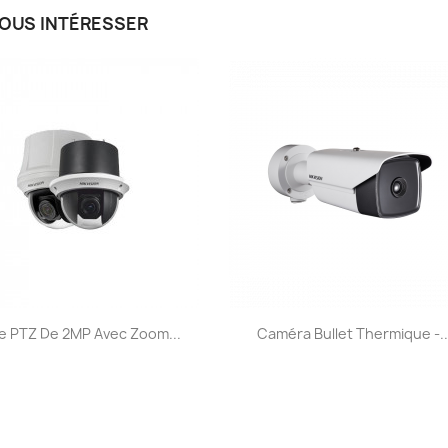
VOUS INTÉRESSER
Aperçu rapide
Aperçu rapide


 PTZ De 2MP Avec Zoom...
Caméra Bullet Thermique -..