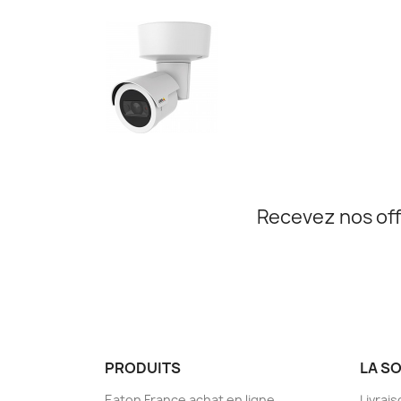
Recevez nos off
PRODUITS
LA S
Eaton France achat en ligne
Livrai