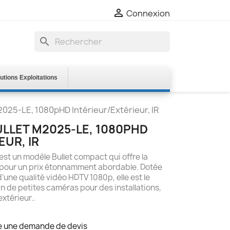

Connexion
search
utions Exploitations
2025-LE, 1080pHD Intérieur/Extérieur, IR
ULLET M2025-LE, 1080PHD
EUR, IR
st un modèle Bullet compact qui offre la
is pour un prix étonnamment abordable. Dotée
'une qualité vidéo HDTV 1080p, elle est le
in de petites caméras pour des installations,
extérieur..
re une demande de devis